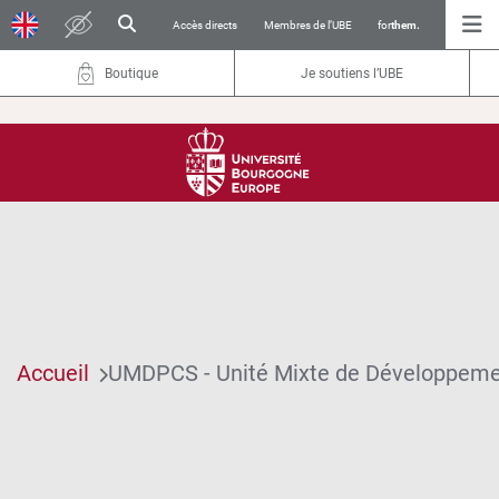
Accès directs
Membres de l’UBE
for
them.
Boutique
Je soutiens l’UBE
Accueil
UMDPCS - Unité Mixte de Développemen