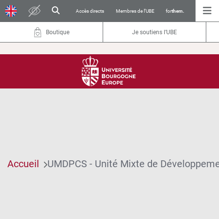
Accès directs
Membres de l’UBE
for
them.
Boutique
Je soutiens l’UBE
Accueil
UMDPCS - Unité Mixte de Développemen