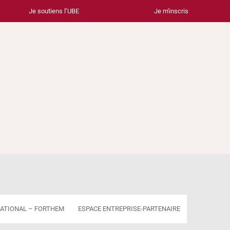
Je soutiens l’UBE
Je m'inscris
ATIONAL – FORTHEM
ESPACE ENTREPRISE-PARTENAIRE