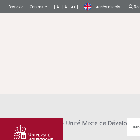
Dyslexie
Contraste
A-
A
A+
Accès directs
Rec
Accueil
UMDPCS - Unité Mixte de Développem
UNI