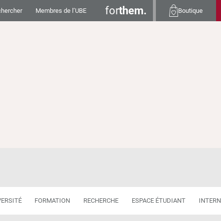
for
them.
hercher
Membres de l’UBE
Boutique
ent Professionnel Continu en Santé
VERSITÉ
FORMATION
RECHERCHE
ESPACE ÉTUDIANT
INTERN