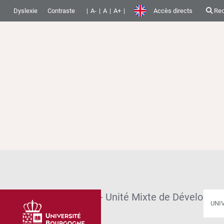
Dyslexie
Contraste
A-
A
A+
Accès directs
Rec
Accueil
UMDPCS - Unité Mixte de Développem
UNI