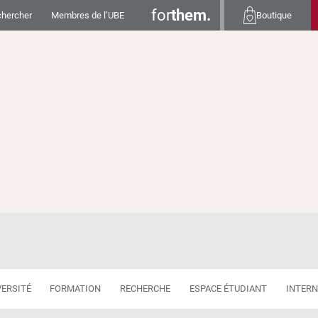
for
them.
hercher
Membres de l’UBE
Boutique
ent Professionnel Continu en Santé
VERSITÉ
FORMATION
RECHERCHE
ESPACE ÉTUDIANT
INTERN