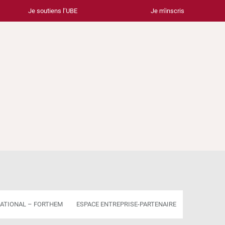
Je soutiens l’UBE
Je m'inscris
ATIONAL – FORTHEM
ESPACE ENTREPRISE-PARTENAIRE