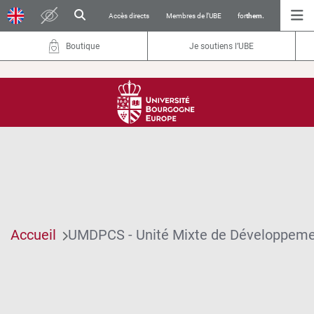
Accès directs
Membres de l’UBE
for
them.
Boutique
Je soutiens l’UBE
Accueil
UMDPCS - Unité Mixte de Développemen