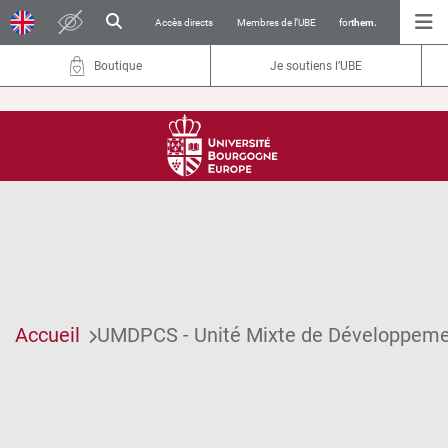
Accès directs
Membres de l’UBE
for
them.
Boutique
Je soutiens l’UBE
Accueil
UMDPCS - Unité Mixte de Développemen